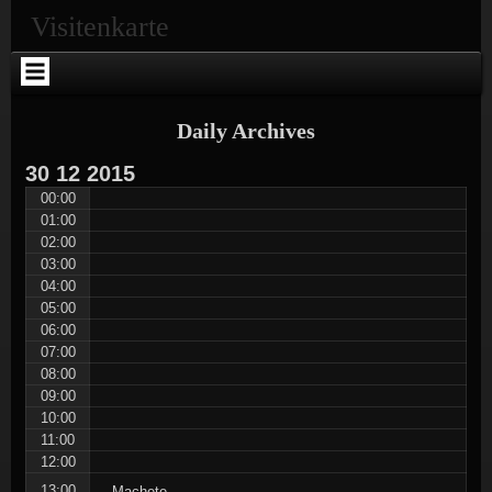
Skip
Skip
Skip
Skip
Skip
Skip
Skip
Visitenkarte
to
to
to
to
to
to
to
content
SEARCH-
RECENT-
RECENT-
ARCHIVES-
CATEGORIES-
META-
2
POSTS-
COMMENTS-
2
2
2
2
2
Daily Archives
30
12
2015
00:00
01:00
02:00
03:00
04:00
05:00
06:00
07:00
08:00
09:00
10:00
11:00
12:00
13:00
Machete