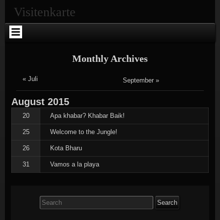
Skip
Skip
Skip
Skip
Skip
Skip
Skip
Visitenkarte
to
to
to
to
to
to
to
content
SEARCH-
RECENT-
RECENT-
ARCHIVES-
CATEGORIES-
META-
2
POSTS-
COMMENTS-
2
2
2
2
2
Monthly Archives
« Juli
September »
August
2015
20
Apa khabar? Khabar Baik!
25
Welcome to the Jungle!
26
Kota Bharu
31
Vamos a la playa
Search
for: