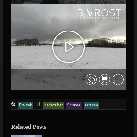
This
and
📎
📂
Freizeit
badezuber
Schnee
terasse
entry
tagged
was
Related Posts
posted
in