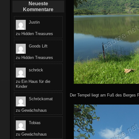
Neueste
Kommentare
Justin
zu
Hidden Treasures
Goods Lift
zu
Hidden Treasures
schröck
zu
Ein Haus für die
Kinder
Der Tempel liegt am Fuß des Berges 
Schröckomat
zu
Gewächshaus
Tobias
zu
Gewächshaus