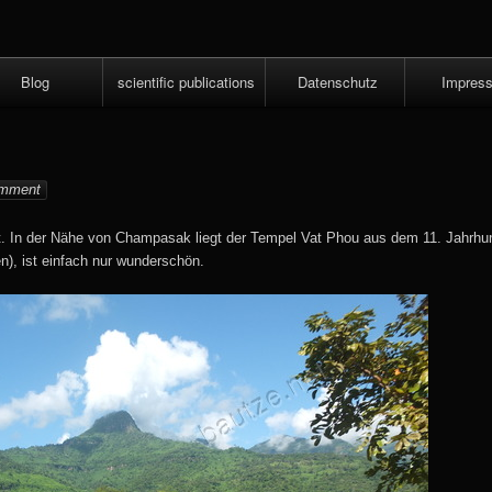
Skip
to
content
Blog
scientific publications
Datenschutz
Impres
as
mment
. In der Nähe von Champasak liegt der Tempel Vat Phou aus dem 11. Jahrhun
, ist einfach nur wunderschön.