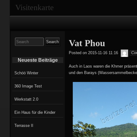
Visitenkarte
Primary
Navigation
Search
Vat Phou
for:
Tobi
Posted on
2015-11-16 11:16
Co
Neueste Beiträge
Auch in Laos waren die Khmer präsent
und den Barays (Wassersammelbecken)
Schöö Winter
360 Image Test
Werkstatt 2.0
Ein Haus für die Kinder
Terrasse II