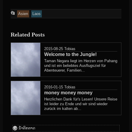
This
📂
Asien
Laos
entry
was
Related Posts
posted
in
2015-08-25
Tobias
Welcome to the Jungle!
Taman Negara liegt im Herzen von Pahang
und ist ein beliebtes Ausflugsziel für
Abenteuerer, Familien...
2016-01-15
Tobias
money money money
Herzlichen Dank für's Lesen! Unsere Reise
ist leider zu Ende und wir sind wieder
zurück im kalten ab...
ນ້ໍາຕົກຕາດ