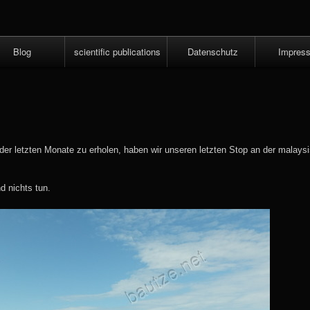
Skip
to
content
Blog
scientific publications
Datenschutz
Impres
as
er letzten Monate zu erholen, haben wir unseren letzten Stop an der malays
d nichts tun.